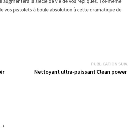
 qui augmentera la siècle de vie de vos répliques. Toi-même
e vos pistolets à boule absolution à cette dramatique de
PUBLICATION SUI
ir
Nettoyant ultra-puissant Clean power 
n →