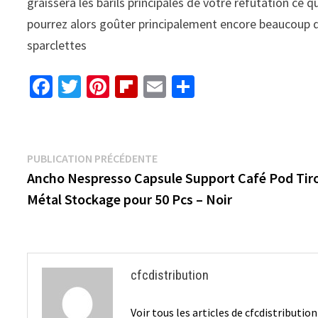
graissera les barils principales de votre réfutation ce
pourrez alors goûter principalement encore beaucoup d
sparclettes
Fa
T
Pi
Fl
E
P
ce
wi
nt
ip
m
ar
b
tt
er
b
ai
ta
o
er
es
o
l
ge
Navigation
Publication
PUBLICATION PRÉCÉDENTE
o
t
ar
r
précédente :
Ancho Nespresso Capsule Support Café Pod Tiro
de
k
d
Métal Stockage pour 50 Pcs – Noir
l’article
cfcdistribution
Voir tous les articles de cfcdistributio