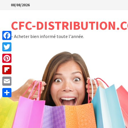
Passer
08/08/2026
au
contenu
CFC-DISTRIBUTION.
– Acheter bien informé toute l'année.
Facebook
Twitter
Pinterest
Flipboard
Email
Partager