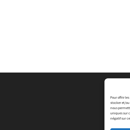
Pour offrir le
stocker et/ou
nous permettr
uniques sur c
négatif sur c