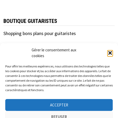
BOUTIQUE GUITARISTES
Shopping bons plans pour guitaristes
Gérer le consentement aux
cookies
Pour offrir les meilleures expériences, nous utilisons des technologies telles que
les cookies pour stocker et/ou accéder aux informations des appareils. Le fait de
consentir à ces technologies nous permettra de traiter des données telles que le
cfc-distribution.com est un site d'information
comportement de navigation ou les ID uniques sur ce site. Le fait de ne pas
consentir ou de retirer son consentement peut avoir un effet négatif sur certaines
indépendant des enseignes et marques présentées.
caractéristiques et fonctions.
Les informations et tarifs donnés sur ce site sont à titre
ACCEPTER
informatif et indicatif et non contractuels.
REFUSER