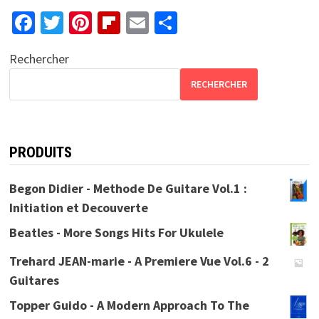
Fa
T
Pi
Fl
E
P
ce
wi
nt
ip
m
ar
Rechercher
b
tt
er
b
ai
ta
o
er
es
o
l
ge
RECHERCHER
o
t
ar
r
k
d
PRODUITS
Begon Didier - Methode De Guitare Vol.1 :
Initiation et Decouverte
Beatles - More Songs Hits For Ukulele
Trehard JEAN-marie - A Premiere Vue Vol.6 - 2
Guitares
Topper Guido - A Modern Approach To The