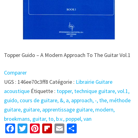
Topper Guido – A Modern Approach To The Guitar Vol.1
Comparer
UGS :
146ee70c3ff8
Catégorie :
Librairie Guitare
acoustique
Étiquette :
topper, technique guitare, vol.1,
guido, cours de guitare, &, a, approach, -, the, méthode
guitare, guitare, apprentissage guitare, modern,
broekmans, guitar, to, b.v., poppel, van
Fa
T
Pi
Fl
E
P