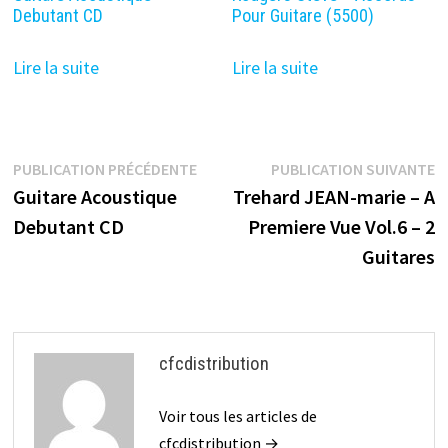
Debutant CD
Pour Guitare (5500)
Lire la suite
Lire la suite
Navigation
Publication
P
PUBLICATION PRÉCÉDENTE
PUBLICATION SUIVANTE
précédente :
s
Guitare Acoustique
Trehard JEAN-marie – A
de
Debutant CD
Premiere Vue Vol.6 – 2
l’article
Guitares
cfcdistribution
Voir tous les articles de
cfcdistribution →