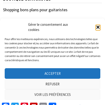
Shopping bons plans pour guitaristes
Gérer le consentement aux
cookies
Pour offrir les meilleures expériences, nous utilisons des technologies telles que
les cookies pour stocker et/ou accéder aux informations des appareils. Le fait de
consentir à ces technologies nous permettra de traiter des données telles que le
cfc-distribution.com est un site d'information
comportement de navigation ou les ID uniques sur ce site. Le fait de ne pas
consentir ou de retirer son consentement peut avoir un effet négatif sur certaines
indépendant des enseignes et marques présentées.
caractéristiques et fonctions.
Les informations et tarifs donnés sur ce site sont à titre
ACCEPTER
informatif et indicatif et non contractuels.
REFUSER
VOIR LES PRÉFÉRENCES
Copyright © 2026
CFC-DISTRIBUTION.COM
. Alimenté par
Facebook
Twitter
Pinterest
Flipboard
Email
Partager
WordPress
et
Bam
.