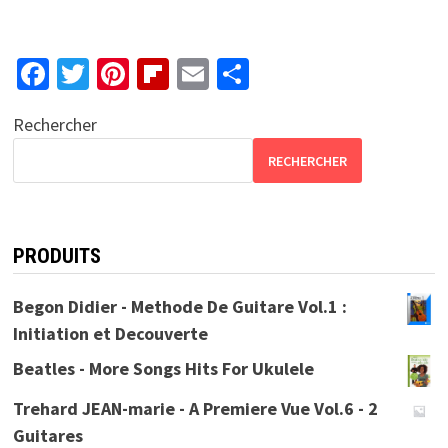
Fa
T
Pi
Fl
E
P
ce
wi
nt
ip
m
ar
Rechercher
b
tt
er
b
ai
ta
o
er
es
o
l
ge
RECHERCHER
o
t
ar
r
k
d
PRODUITS
Begon Didier - Methode De Guitare Vol.1 :
Initiation et Decouverte
Beatles - More Songs Hits For Ukulele
Trehard JEAN-marie - A Premiere Vue Vol.6 - 2
Guitares