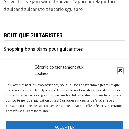
Slow life like jam wind #guitare #apprendrelaguitare
#guitar #guitariste #tutorielsguitare
BOUTIQUE GUITARISTES
Shopping bons plans pour guitaristes
Gérer le consentement aux
cookies
Pour offrir les meilleures expériences, nous utilisons des technologies telles que
les cookies pour stocker et/ou accéder aux informations des appareils. Le fait de
consentir à ces technologies nous permettra de traiter des données telles que le
cfc-distribution.com est un site d'information
comportement de navigation ou les ID uniques sur ce site. Le fait de ne pas
consentir ou de retirer son consentement peut avoir un effet négatif sur certaines
indépendant des enseignes et marques présentées.
caractéristiques et fonctions.
Les informations et tarifs donnés sur ce site sont à titre
ACCEPTER