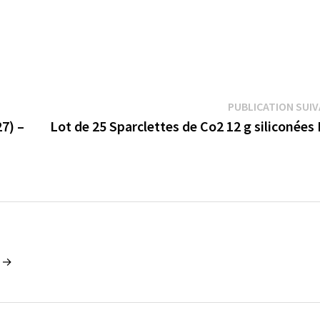
PUBLICATION SUI
7) –
Lot de 25 Sparclettes de Co2 12 g siliconée
n →