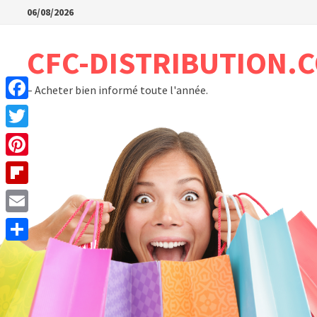
Passer
06/08/2026
au
contenu
CFC-DISTRIBUTION.
– Acheter bien informé toute l'année.
Facebook
Twitter
Pinterest
Flipboard
Email
Partager