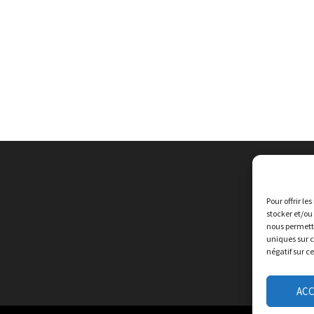
Pour offrir le
stocker et/ou
nous permettr
uniques sur c
négatif sur c
AC