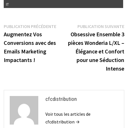
k
d
IT
Navigation
Publication
P
PUBLICATION PRÉCÉDENTE
PUBLICATION SUIVANTE
précédente :
s
Augmentez Vos
Obsessive Ensemble 3
de
Conversions avec des
pièces Wonderia L/XL –
l’article
Emails Marketing
Élégance et Confort
Impactants !
pour une Séduction
Intense
cfcdistribution
Voir tous les articles de
cfcdistribution →