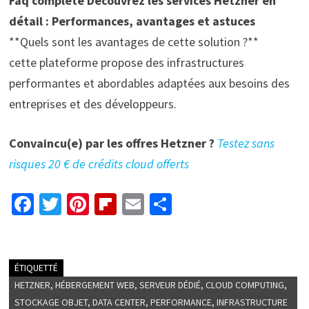
Faq complète Découvrez les services Hetzner en
détail : Performances, avantages et astuces
**Quels sont les avantages de cette solution ?**
cette plateforme propose des infrastructures
performantes et abordables adaptées aux besoins des
entreprises et des développeurs.
Convaincu(e) par les offres Hetzner ?
Testez sans
risques 20 € de crédits cloud offerts
Fa
T
Pi
Fl
E
P
ce
wi
nt
ip
m
ar
b
tt
er
b
ai
ta
o
er
es
o
l
ge
ÉTIQUETTÉ
HETZNER, HÉBERGEMENT WEB, SERVEUR DÉDIÉ, CLOUD COMPUTING,
o
t
ar
r
STOCKAGE OBJET, DATA CENTER, PERFORMANCE, INFRASTRUCTURE