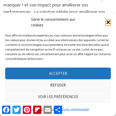
manquer ! et son impact pour améliorer vos
performances : La solution idéale pour améliorer vos
performances : La solution ultime pour un site
Gérer le consentement aux
cookies
performant pour un succès garanti
Facebook
Twitter
Pinterest
Flipboard
Email
Partager
Pour offrir les meilleures expériences, nous utilisons des technologies telles que
les cookies pour stocker et/ou accéder aux informations des appareils. Le fait de
consentir à ces technologies nous permettra de traiter des données telles que le
comportement de navigation ou les ID uniques sur ce site. Le fait de ne pas
consentir ou de retirer son consentement peut avoir un effet négatif sur certaines
caractéristiques et fonctions.
HÉBERGEMENT WEB
Améliorez la rapidité et la sécurité de
ACCEPTER
votre site grâce à Découvrez Pourquoi
REFUSER
Maîtrisez Découvrez Comment Boostez
vos résultats avec How to Integrate
VOIR LES PRÉFÉRENCES
Cloudflare CDN With Your Website |
Facebook
Twitter
Pinterest
Flipboard
Email
Partager
Politique de cookies
Politique de confidentialité
Cloudways 101 peut transformer votre