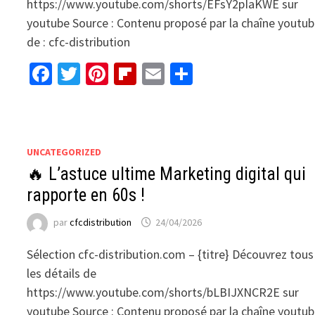
https://www.youtube.com/shorts/EFsY2pIaKWE sur
youtube Source : Contenu proposé par la chaîne youtu
de : cfc-distribution
Facebook
Twitter
Pinterest
Flipboard
Email
Partager
UNCATEGORIZED
🔥 L’astuce ultime Marketing digital qui
rapporte en 60s !
par
cfcdistribution
24/04/2026
Sélection cfc-distribution.com – {titre} Découvrez tous
les détails de
https://www.youtube.com/shorts/bLBIJXNCR2E sur
youtube Source : Contenu proposé par la chaîne youtu