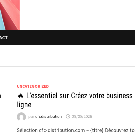
ACT
UNCATEGORIZED
n
🔥 L’essentiel sur Créez votre business
ligne
par
cfcdistribution
29/05/2026
Sélection cfc-distribution.com – {titre} Découvrez t