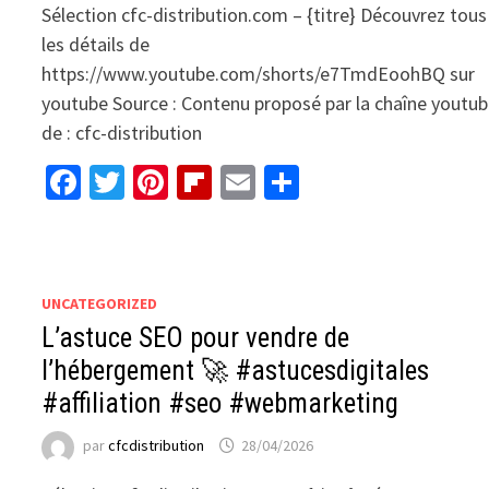
Sélection cfc-distribution.com – {titre} Découvrez tous
les détails de
https://www.youtube.com/shorts/e7TmdEoohBQ sur
youtube Source : Contenu proposé par la chaîne youtu
de : cfc-distribution
Facebook
Twitter
Pinterest
Flipboard
Email
Partager
UNCATEGORIZED
L’astuce SEO pour vendre de
l’hébergement 🚀 #astucesdigitales
#affiliation #seo #webmarketing
par
cfcdistribution
28/04/2026