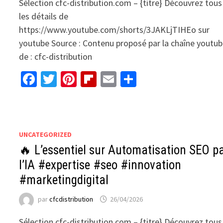
Sélection cfc-distribution.com – {titre} Découvrez tous
les détails de
https://www.youtube.com/shorts/3JAKLjTIHEo sur
youtube Source : Contenu proposé par la chaîne youtu
de : cfc-distribution
Facebook
Twitter
Pinterest
Flipboard
Email
Partager
UNCATEGORIZED
🔥 L’essentiel sur Automatisation SEO p
l’IA #expertise #seo #innovation
#marketingdigital
par
cfcdistribution
26/04/2026
Sélection cfc-distribution.com – {titre} Découvrez tous