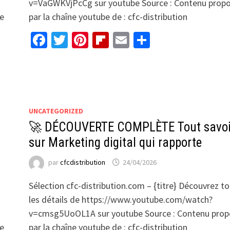
v=VaGWKVjPcCg sur youtube Source : Contenu prop
be
par la chaîne youtube de : cfc-distribution
Facebook
Twitter
Pinterest
Flipboard
Email
Partager
UNCATEGORIZED
🚀 DÉCOUVERTE COMPLÈTE Tout savoi
sur Marketing digital qui rapporte
par
cfcdistribution
24/04/2026
Sélection cfc-distribution.com – {titre} Découvrez t
les détails de https://www.youtube.com/watch?
v=cmsg5UoOL1A sur youtube Source : Contenu prop
be
par la chaîne youtube de : cfc-distribution