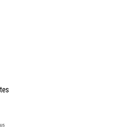
tes
ous