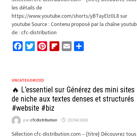
les détails de
https://www.youtube.com/shorts/yBTayElz0L8 sur
youtube Source : Contenu proposé par la chaîne youtu
de : cfc-distribution
Facebook
Twitter
Pinterest
Flipboard
Email
Partager
UNCATEGORIZED
🔥 L’essentiel sur Générez des mini sites
de niche aux textes denses et structurés
#website #biz
par
cfcdistribution
25/04/2026
Sélection cfc-distribution.com – {titre} Découvrez tous