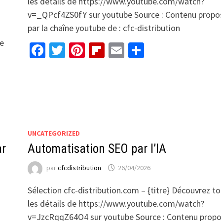
les détails de https://www.youtube.com/watch?
v=_QPcf4ZS0fY sur youtube Source : Contenu propo
par la chaîne youtube de : cfc-distribution
be
Facebook
Twitter
Pinterest
Flipboard
Email
Partager
UNCATEGORIZED
ar
Automatisation SEO par l’IA
par
cfcdistribution
26/04/2026
Sélection cfc-distribution.com – {titre} Découvrez t
les détails de https://www.youtube.com/watch?
v=JzcRqqZ64O4 sur youtube Source : Contenu prop