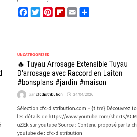
Facebook
Twitter
Pinterest
Flipboard
Email
Partager
UNCATEGORIZED
🔥 Tuyau Arrosage Extensible Tuyau
d
D’arrosage avec Raccord en Laiton
#bonsplans #jardin #maison
par
cfcdistribution
24/04/2026
Sélection cfc-distribution.com – {titre} Découvrez t
les détails de https://www.youtube.com/shorts/AC
é
uZEk sur youtube Source : Contenu proposé par la ch
youtube de : cfc-distribution