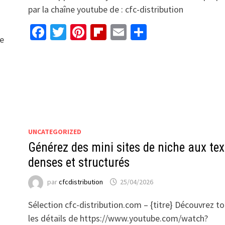
par la chaîne youtube de : cfc-distribution
Facebook
Twitter
Pinterest
Flipboard
Email
Partager
be
UNCATEGORIZED
Générez des mini sites de niche aux tex
denses et structurés
par
cfcdistribution
25/04/2026
Sélection cfc-distribution.com – {titre} Découvrez t
les détails de https://www.youtube.com/watch?