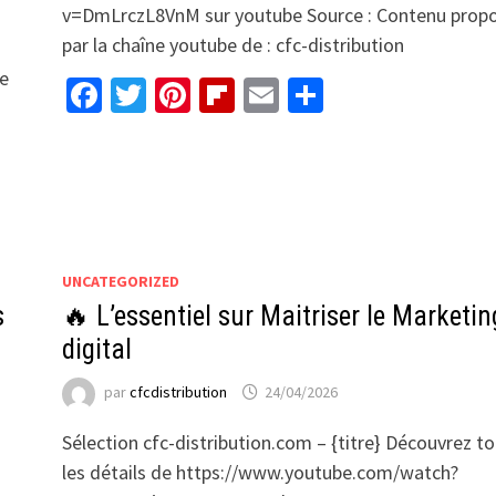
v=DmLrczL8VnM sur youtube Source : Contenu prop
par la chaîne youtube de : cfc-distribution
be
Facebook
Twitter
Pinterest
Flipboard
Email
Partager
UNCATEGORIZED
s
🔥 L’essentiel sur Maitriser le Marketin
digital
par
cfcdistribution
24/04/2026
Sélection cfc-distribution.com – {titre} Découvrez t
les détails de https://www.youtube.com/watch?