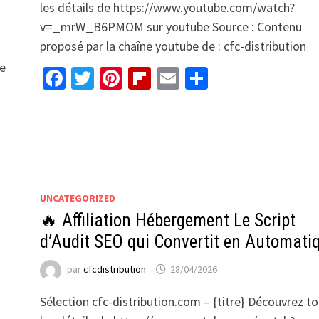
les détails de https://www.youtube.com/watch?
v=_mrW_B6PMOM sur youtube Source : Contenu
proposé par la chaîne youtube de : cfc-distribution
be
Facebook
Twitter
Pinterest
Flipboard
Email
Partager
UNCATEGORIZED
🔥 Affiliation Hébergement Le Script
d’Audit SEO qui Convertit en Automati
par
cfcdistribution
28/04/2026
Sélection cfc-distribution.com – {titre} Découvrez t