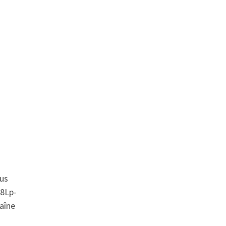
ous
M8Lp-
aîne