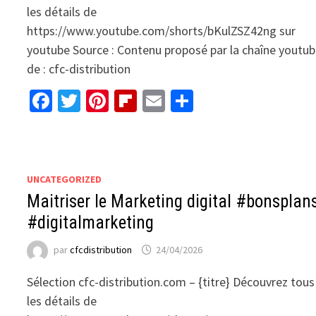
les détails de
https://www.youtube.com/shorts/bKulZSZ42ng sur
youtube Source : Contenu proposé par la chaîne youtu
de : cfc-distribution
Facebook
Twitter
Pinterest
Flipboard
Email
Partager
UNCATEGORIZED
Maitriser le Marketing digital #bonsplan
#digitalmarketing
par
cfcdistribution
24/04/2026
Sélection cfc-distribution.com – {titre} Découvrez tous
les détails de