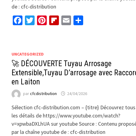
de : cfc-distribution
Facebook
Twitter
Pinterest
Flipboard
Email
Partager
UNCATEGORIZED
🚀 DÉCOUVERTE Tuyau Arrosage
Extensible,Tuyau D’arrosage avec Raccor
en Laiton
par
cfcdistribution
24/04/2026
Sélection cfc-distribution.com – {titre} Découvrez tous
les détails de https://www.youtube.com/watch?
v=xpwbaDXLhUA sur youtube Source : Contenu propos
par la chaîne youtube de : cfc-distribution