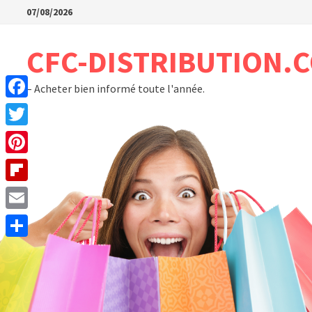
Passer
07/08/2026
au
contenu
CFC-DISTRIBUTION.
– Acheter bien informé toute l'année.
Facebook
Twitter
Pinterest
Flipboard
Email
Partager