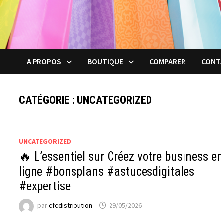
A PROPOS
BOUTIQUE
COMPARER
CONT
CATÉGORIE :
UNCATEGORIZED
UNCATEGORIZED
🔥 L’essentiel sur Créez votre business e
ligne #bonsplans #astucesdigitales
#expertise
par
cfcdistribution
29/05/2026