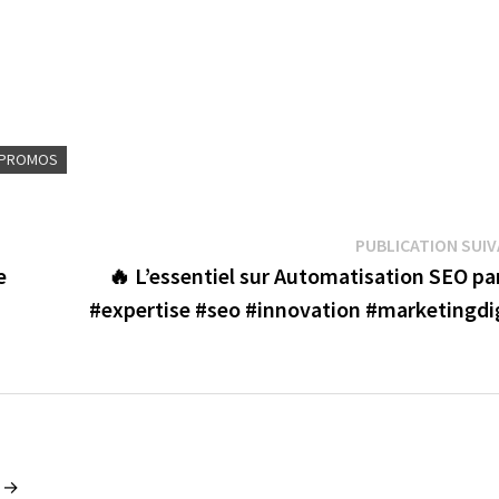
PROMOS
PUBLICATION SUI
e
🔥 L’essentiel sur Automatisation SEO par
#expertise #seo #innovation #marketingdig
n →