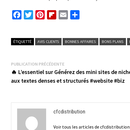
Fa
T
Pi
Fl
E
P
ce
wi
nt
ip
m
ar
b
tt
er
b
ai
ta
o
er
es
o
l
ge
ÉTIQUETTÉ
AVIS CLIENTS
BONNES AFFAIRES
BONS PLANS
o
t
ar
r
k
d
Navigation
Publication
PUBLICATION PRÉCÉDENTE
précédente :
🔥 L’essentiel sur Générez des mini sites de nich
de
aux textes denses et structurés #website #biz
l’article
cfcdistribution
Voir tous les articles de cfcdistributio