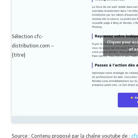
Sélection cfc-
Cliquez pour ac
distribution.com –
et a
{titre}
Source : Contenu proposé par la chaîne youtube de :
cf