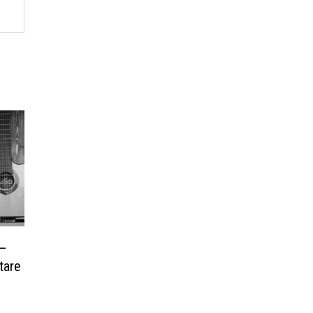
 –
tare