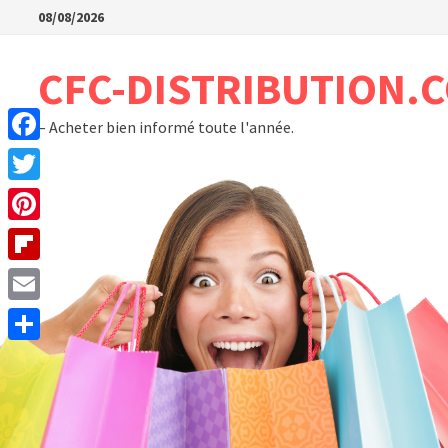
Passer
08/08/2026
au
contenu
CFC-DISTRIBUTION.
– Acheter bien informé toute l'année.
Facebook
Twitter
Pinterest
Flipboard
Email
Partager