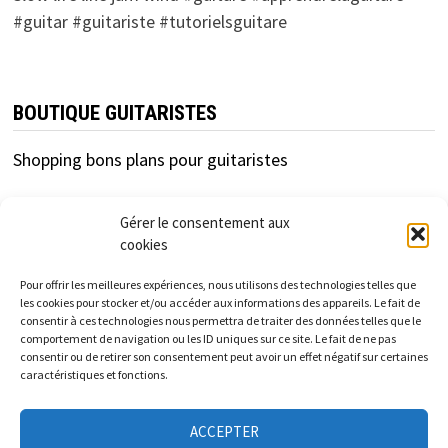
#guitar #guitariste #tutorielsguitare
BOUTIQUE GUITARISTES
Shopping bons plans pour guitaristes
Gérer le consentement aux
cookies
Pour offrir les meilleures expériences, nous utilisons des technologies telles que
les cookies pour stocker et/ou accéder aux informations des appareils. Le fait de
consentir à ces technologies nous permettra de traiter des données telles que le
cfc-distribution.com est un site d'information
comportement de navigation ou les ID uniques sur ce site. Le fait de ne pas
consentir ou de retirer son consentement peut avoir un effet négatif sur certaines
indépendant des enseignes et marques présentées.
caractéristiques et fonctions.
Les informations et tarifs donnés sur ce site sont à titre
ACCEPTER
informatif et indicatif et non contractuels.