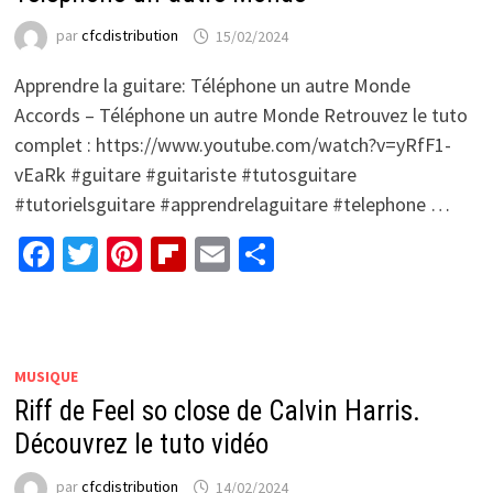
par
cfcdistribution
15/02/2024
Apprendre la guitare: Téléphone un autre Monde
Accords – Téléphone un autre Monde Retrouvez le tuto
complet : https://www.youtube.com/watch?v=yRfF1-
vEaRk #guitare #guitariste #tutosguitare
#tutorielsguitare #apprendrelaguitare #telephone …
Facebook
Twitter
Pinterest
Flipboard
Email
Partager
MUSIQUE
Riff de Feel so close de Calvin Harris.
Découvrez le tuto vidéo
par
cfcdistribution
14/02/2024