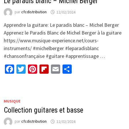
Le paradis blanc – Michel Berger
par
cfcdistribution
12/02/2024
Apprendre la guitare: Le paradis blanc – Michel Berger
Apprenez le Paradis Blanc de Michel Berger à la guitare
https://www.musique-experience.net/cours-
instruments/ #michelberger #leparadisblanc
#chansonfrançaise #guitare #apprentissage …
Facebook
Twitter
Pinterest
Flipboard
Email
Partager
MUSIQUE
Collection guitares et basse
par
cfcdistribution
12/02/2024