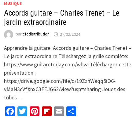
MUSIQUE
Accords guitare – Charles Trenet – Le
jardin extraordinaire
par
cfcdistribution
27/02/2024
Apprendre la guitare: Accords guitare – Charles Trenet –
Le jardin extraordinaire Téléchargez la grille complète:
https://www.guitaretoday.com/wbva Téléchargez cette
présentation :
https://drive.google.com/file/d/19ZzhWaqq5iO6-
vMaN3cVfXnxC3FEJG62/view?usp=sharing Jouez des
tubes …
Facebook
Twitter
Pinterest
Flipboard
Email
Partager