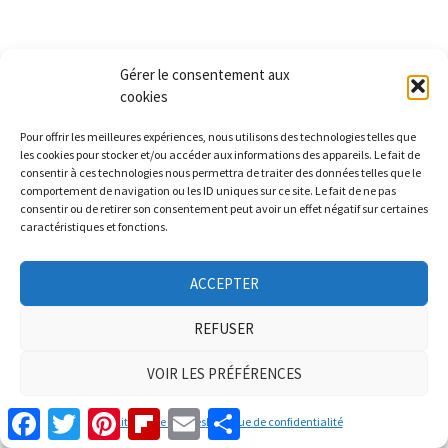
Gérer le consentement aux
MUSIQUE
cookies
Tuto guitare facile -John Lennon –
Pour offrir les meilleures expériences, nous utilisons des technologies telles que
Imagine
les cookies pour stocker et/ou accéder aux informations des appareils. Le fait de
consentir à ces technologies nous permettra de traiter des données telles que le
par
cfcdistribution
28/12/2023
comportement de navigation ou les ID uniques sur ce site. Le fait de ne pas
consentir ou de retirer son consentement peut avoir un effet négatif sur certaines
Apprendre la guitare: Tuto guitare facile -John Lennon –
caractéristiques et fonctions.
Imagine Progressez plus vite, accédez au cours complet
( Vidéo+ fichier accords + grille accords complète …
ACCEPTER
Facebook
Twitter
Pinterest
Flipboard
Email
Partager
REFUSER
VOIR LES PRÉFÉRENCES
Facebook
Twitter
Pinterest
Flipboard
Email
Partager
Politique de cookies
Politique de confidentialité
MUSIQUE