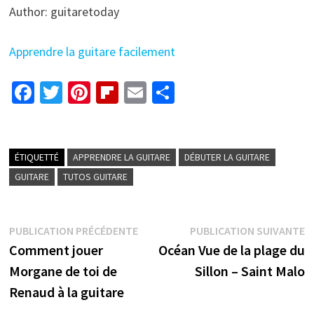
Author: guitaretoday
Apprendre la guitare facilement
Fa
T
Pi
Fl
E
P
ce
wi
nt
ip
m
ar
b
tt
er
b
ai
ta
o
er
es
o
l
ge
ÉTIQUETTÉ
APPRENDRE LA GUITARE
DÉBUTER LA GUITARE
o
t
ar
r
GUITARE
TUTOS GUITARE
k
d
Navigation
Publication
P
PUBLICATION PRÉCÉDENTE
PUBLICATION SUIVANTE
précédente :
s
Comment jouer
Océan Vue de la plage du
de
Morgane de toi de
Sillon – Saint Malo
l’article
Renaud à la guitare