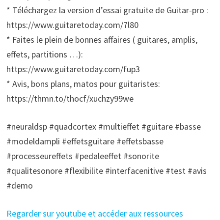
* Téléchargez la version d’essai gratuite de Guitar-pro :
https://www.guitaretoday.com/7l80
* Faites le plein de bonnes affaires ( guitares, amplis,
effets, partitions …):
https://www.guitaretoday.com/fup3
* Avis, bons plans, matos pour guitaristes:
https://thmn.to/thocf/xuchzy99we
#neuraldsp #quadcortex #multieffet #guitare #basse
#modeldampli #effetsguitare #effetsbasse
#processeureffets #pedaleeffet #sonorite
#qualitesonore #flexibilite #interfacenitive #test #avis
#demo
Regarder sur youtube et accéder aux ressources