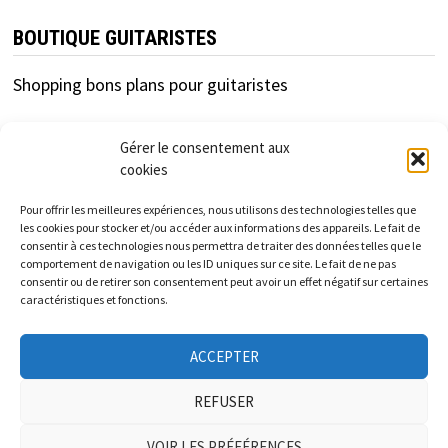
BOUTIQUE GUITARISTES
Shopping bons plans pour guitaristes
Gérer le consentement aux
cookies
Pour offrir les meilleures expériences, nous utilisons des technologies telles que
les cookies pour stocker et/ou accéder aux informations des appareils. Le fait de
consentir à ces technologies nous permettra de traiter des données telles que le
cfc-distribution.com est un site d'information
comportement de navigation ou les ID uniques sur ce site. Le fait de ne pas
consentir ou de retirer son consentement peut avoir un effet négatif sur certaines
indépendant des enseignes et marques présentées.
caractéristiques et fonctions.
Les informations et tarifs donnés sur ce site sont à titre
ACCEPTER
informatif et indicatif et non contractuels.
REFUSER
VOIR LES PRÉFÉRENCES