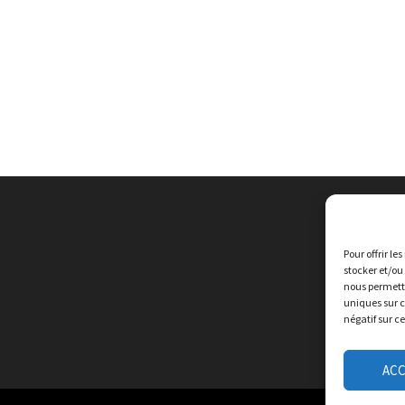
Pour offrir le
stocker et/ou
nous permettr
uniques sur c
négatif sur c
AC