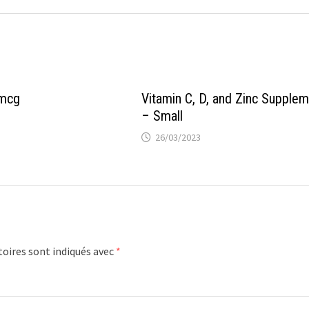
mcg
Vitamin C, D, and Zinc Supple
– Small
26/03/2023
oires sont indiqués avec
*