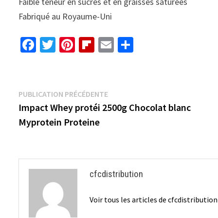
Faible teneur en sucres et en graisses saturées
Fabriqué au Royaume-Uni
Fa
T
Pi
Fl
E
P
ce
wi
nt
ip
m
ar
b
tt
er
b
ai
ta
o
er
es
o
l
ge
Navigation
Publication
PUBLICATION PRÉCÉDENTE
o
t
ar
r
précédente :
Impact Whey protéi 2500g Chocolat blanc
de
k
d
Myprotein Proteine
l’article
cfcdistribution
Voir tous les articles de cfcdistributio