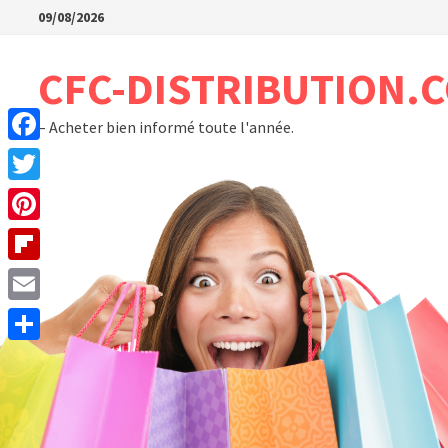
Passer
09/08/2026
au
contenu
CFC-DISTRIBUTION.
– Acheter bien informé toute l'année.
Facebook
Twitter
Pinterest
Flipboard
Email
Partager