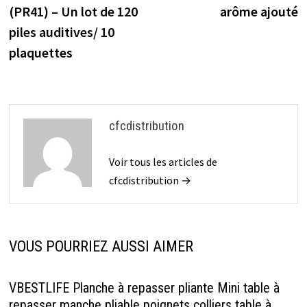
l’article
(PR41) – Un lot de 120
arôme ajouté
piles auditives/ 10
plaquettes
cfcdistribution
Voir tous les articles de
cfcdistribution →
VOUS POURRIEZ AUSSI AIMER
VBESTLIFE Planche à repasser pliante Mini table à
repasser manche pliable poignets colliers table à