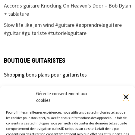
Accords guitare Knocking On Heaven’s Door – Bob Dylan
+ tablature
Slow life like jam wind #guitare #apprendrelaguitare
#guitar #guitariste #tutorielsguitare
BOUTIQUE GUITARISTES
Shopping bons plans pour guitaristes
Gérer le consentement aux
cookies
Pour offrir les meilleures expériences, nous utilisons des technologies telles que
les cookies pour stocker et/ou accéder aux informations des appareils. Le fait de
consentir à ces technologies nous permettra de traiter des données telles que le
cfc-distribution.com est un site d'information
comportement de navigation ou les ID uniques sur ce site. Le fait de ne pas
consentir ou de retirer son consentement peut avoir un effet négatif sur certaines