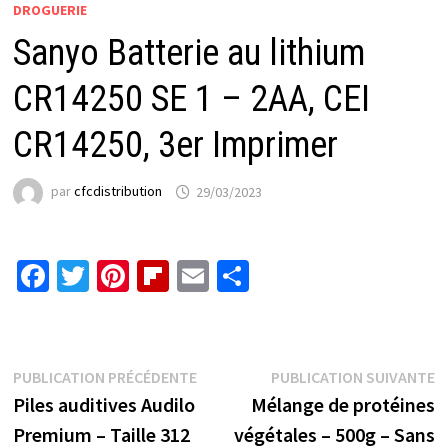
DROGUERIE
Sanyo Batterie au lithium
CR14250 SE 1 – 2AA, CEI
CR14250, 3er Imprimer
par
cfcdistribution
29/03/2023
Fa
T
Pi
Fl
E
P
ce
wi
nt
ip
m
ar
b
tt
er
b
ai
ta
o
er
es
o
l
ge
Navigation
Publication
P
PUBLICATION PRÉCÉDENTE
PUBLICATION SUIVANTE
o
t
ar
r
précédente :
s
Piles auditives Audilo
Mélange de protéines
de
k
d
Premium – Taille 312
végétales – 500g – Sans