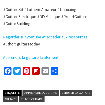
#GuitareKit #LutherieAmateur #Unboxing
#GuitareElectrique #DIYMusique #ProjetGuitare
#GuitarBuilding
Regarder sur youtube et accéder aux ressources
Author: guitaretoday
Apprendre la guitare facilement
Fa
T
Pi
Fl
E
P
ce
wi
nt
ip
m
ar
b
tt
er
b
ai
ta
o
er
es
o
l
ge
ÉTIQUETTÉ
APPRENDRE LA GUITARE
DÉBUTER LA GUITARE
o
t
ar
r
GUITARE
TUTOS GUITARE