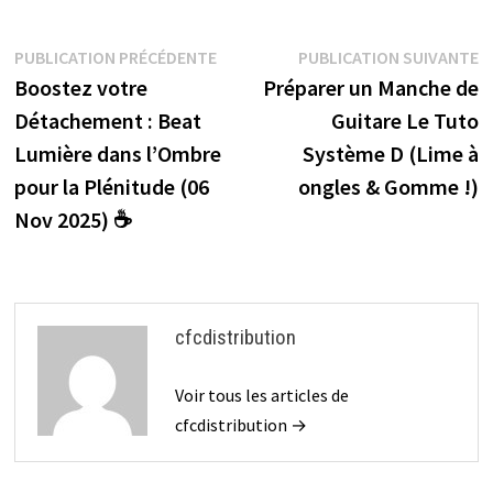
k
d
Navigation
Publication
P
PUBLICATION PRÉCÉDENTE
PUBLICATION SUIVANTE
précédente :
s
Boostez votre
Préparer un Manche de
de
Détachement : Beat
Guitare Le Tuto
l’article
Lumière dans l’Ombre
Système D (Lime à
pour la Plénitude (06
ongles & Gomme !)
Nov 2025) ☕
cfcdistribution
Voir tous les articles de
cfcdistribution →