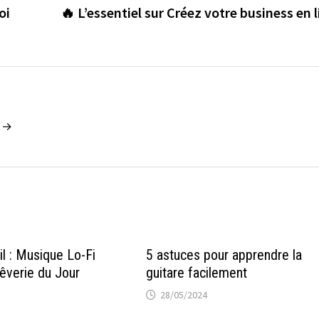
oi
🔥 L’essentiel sur Créez votre business en 
n →
il : Musique Lo-Fi
5 astuces pour apprendre la
êverie du Jour
guitare facilement
28/05/2024