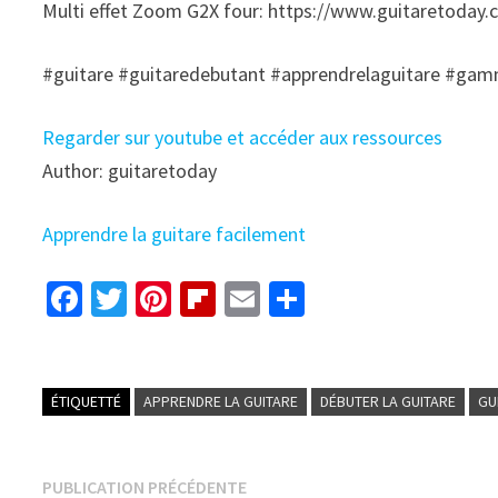
Multi effet Zoom G2X four: https://www.guitaretoda
#guitare #guitaredebutant #apprendrelaguitare #ga
Regarder sur youtube et accéder aux ressources
Author: guitaretoday
Apprendre la guitare facilement
Fa
T
Pi
Fl
E
P
ce
wi
nt
ip
m
ar
b
tt
er
b
ai
ta
o
er
es
o
l
ge
ÉTIQUETTÉ
APPRENDRE LA GUITARE
DÉBUTER LA GUITARE
GU
o
t
ar
r
k
d
Navigation
Publication
PUBLICATION PRÉCÉDENTE