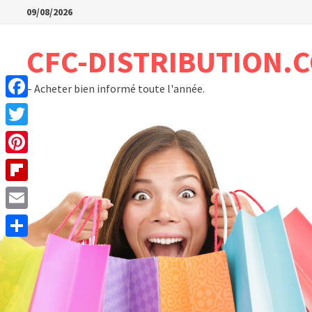
Passer
09/08/2026
au
contenu
CFC-DISTRIBUTION.
– Acheter bien informé toute l'année.
Facebook
Twitter
Pinterest
Flipboard
Email
Partager