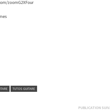
y.com/zoomG2XFour
mmes
ITARE
TUTOS GUITARE
PUBLICATION SUI