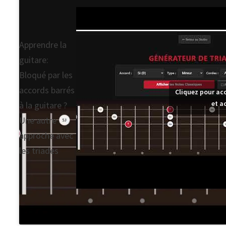
Apprendre la
guitare:
Bloqué par les
accords barrés
Cliquez pour ac
et a
à la guitare ?
Une autre
approche avec
les triades