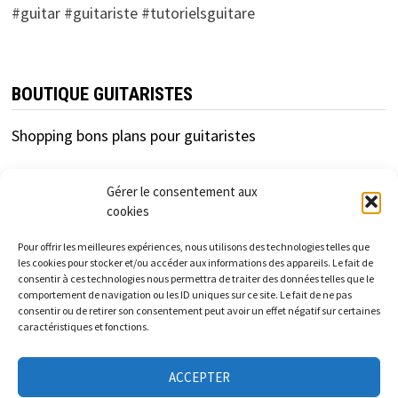
#guitar #guitariste #tutorielsguitare
BOUTIQUE GUITARISTES
Shopping bons plans pour guitaristes
Gérer le consentement aux
cookies
Pour offrir les meilleures expériences, nous utilisons des technologies telles que
les cookies pour stocker et/ou accéder aux informations des appareils. Le fait de
consentir à ces technologies nous permettra de traiter des données telles que le
cfc-distribution.com est un site d'information
comportement de navigation ou les ID uniques sur ce site. Le fait de ne pas
consentir ou de retirer son consentement peut avoir un effet négatif sur certaines
indépendant des enseignes et marques présentées.
caractéristiques et fonctions.
Les informations et tarifs donnés sur ce site sont à titre
ACCEPTER
informatif et indicatif et non contractuels.