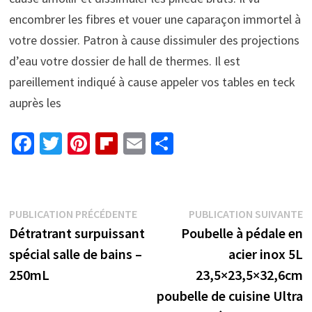
encombrer les fibres et vouer une caparaçon immortel à
votre dossier. Patron à cause dissimuler des projections
d’eau votre dossier de hall de thermes. Il est
pareillement indiqué à cause appeler vos tables en teck
auprès les
Fa
T
Pi
Fl
E
P
ce
wi
nt
ip
m
ar
b
tt
er
b
ai
ta
o
er
es
o
l
ge
Navigation
Publication
P
PUBLICATION PRÉCÉDENTE
PUBLICATION SUIVANTE
o
t
ar
r
précédente :
s
Détratrant surpuissant
Poubelle à pédale en
de
k
d
spécial salle de bains –
acier inox 5L
l’article
250mL
23,5×23,5×32,6cm
poubelle de cuisine Ultra