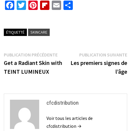
Fa
T
Pi
Fl
E
P
ce
wi
nt
ip
m
ar
b
tt
er
b
ai
ta
o
er
es
o
l
ge
ÉTIQUETTÉ
SKINCARE
o
t
ar
r
k
d
Navigation
Publication
P
PUBLICATION PRÉCÉDENTE
PUBLICATION SUIVANTE
précédente :
s
Get a Radiant Skin with
Les premiers signes de
de
TEINT LUMINEUX
l’âge
l’article
cfcdistribution
Voir tous les articles de
cfcdistribution →