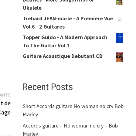
Ukulele
Trehard JEAN-marie - A Premiere Vue
Vol.6 - 2 Guitares
Topper Guido - A Modern Approach
To The Guitar Vol.1
Guitare Acoustique Debutant CD
Recent Posts
Publication
VANTE
suivante :
t de
Short Accords guitare No woman no cry Bob
Cage
Marley
Accords guitare – No woman no cry – Bob
Marley