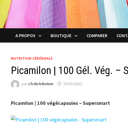
A PROPOS
BOUTIQUE
COMPARER
CONT
NUTRITION CÉRÉBRALE
Picamilon | 100 Gél. Vég. –
par
cfcdistribution
29/03/2023
Picamilon | 100 végécapsules – Supersmart