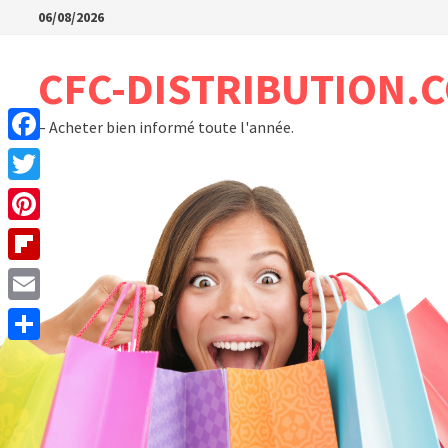
Passer
06/08/2026
au
contenu
CFC-DISTRIBUTION.
– Acheter bien informé toute l'année.
Facebook
Twitter
Pinterest
Flipboard
Email
Partager