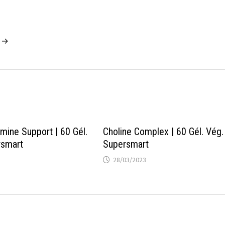
n →
mine Support | 60 Gél.
Choline Complex | 60 Gél. Vég.
rsmart
Supersmart
28/03/2023