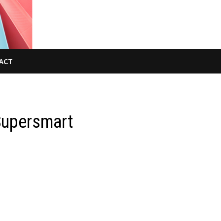
ACT
 Supersmart