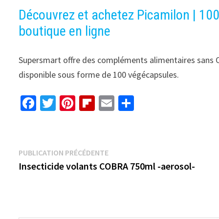
Découvrez et achetez Picamilon | 10
boutique en ligne
Supersmart offre des compléments alimentaires sans 
disponible sous forme de 100 végécapsules.
Fa
T
Pi
Fl
E
P
ce
wi
nt
ip
m
ar
b
tt
er
b
ai
ta
o
er
es
o
l
ge
Navigation
Publication
PUBLICATION PRÉCÉDENTE
o
t
ar
r
précédente :
Insecticide volants COBRA 750ml -aerosol-
de
k
d
l’article