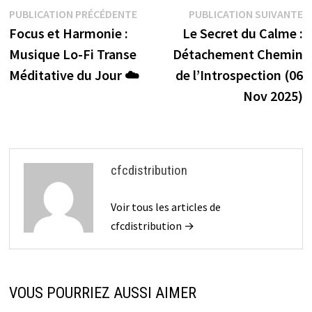
o
er
es
o
l
ge
Navigation
Publication
P
PUBLICATION PRÉCÉDENTE
PUBLICATION SUIVANTE
o
t
ar
r
précédente :
s
Focus et Harmonie :
Le Secret du Calme :
de
k
d
Musique Lo-Fi Transe
Détachement Chemin
l’article
Méditative du Jour ☁️
de l’Introspection (06
Nov 2025)
cfcdistribution
Voir tous les articles de
cfcdistribution →
VOUS POURRIEZ AUSSI AIMER