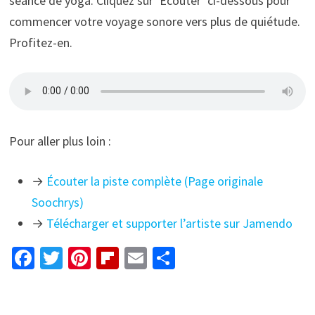
séance de yoga. Cliquez sur ‘Écouter’ ci-dessous pour
commencer votre voyage sonore vers plus de quiétude.
Profitez-en.
Pour aller plus loin :
→
Écouter la piste complète (Page originale
Soochrys)
→
Télécharger et supporter l’artiste sur Jamendo
Fa
T
Pi
Fl
E
P
ce
wi
nt
ip
m
ar
b
tt
er
b
ai
ta