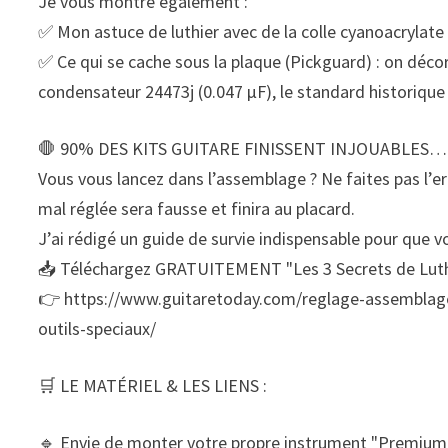
Je vous montre également :
✅ Mon astuce de luthier avec de la colle cyanoacrylate p
✅ Ce qui se cache sous la plaque (Pickguard) : on déco
condensateur 24473j (0.047 µF), le standard historique 
🛑 90% DES KITS GUITARE FINISSENT INJOUABLES… 
Vous vous lancez dans l’assemblage ? Ne faites pas l’
mal réglée sera fausse et finira au placard.
J’ai rédigé un guide de survie indispensable pour que vo
📥 Téléchargez GRATUITEMENT "Les 3 Secrets de Luthie
👉 https://www.guitaretoday.com/reglage-assemblage-l
outils-speciaux/
🛒 LE MATÉRIEL & LES LIENS :
🔹 Envie de monter votre propre instrument "Premium