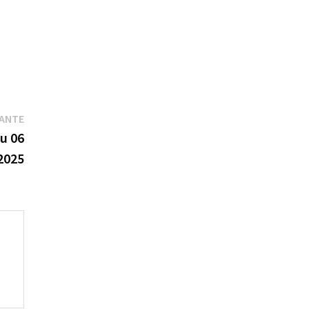
Publication
VANTE
suivante :
du 06
2025