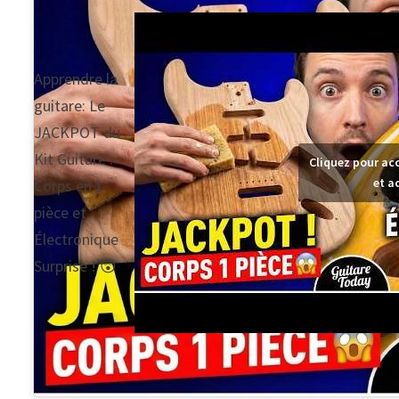
Apprendre la
guitare: Le
JACKPOT du
Kit Guitare :
Cliquez pour ac
et a
Corps en 1
pièce et
Électronique
Surprise ! 😲