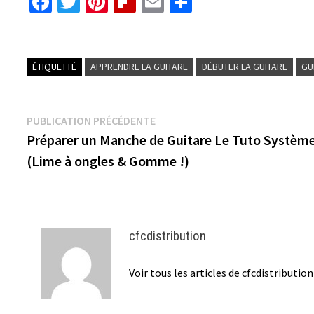
Fa
T
Pi
Fl
E
P
ce
wi
nt
ip
m
ar
b
tt
er
b
ai
ta
o
er
es
o
l
ge
ÉTIQUETTÉ
APPRENDRE LA GUITARE
DÉBUTER LA GUITARE
GU
o
t
ar
r
k
d
Navigation
Publication
PUBLICATION PRÉCÉDENTE
précédente :
Préparer un Manche de Guitare Le Tuto Systèm
de
(Lime à ongles & Gomme !)
l’article
cfcdistribution
Voir tous les articles de cfcdistributio