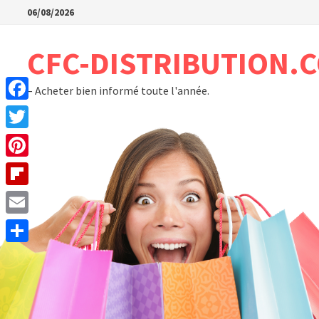
Passer
06/08/2026
au
contenu
CFC-DISTRIBUTION.
– Acheter bien informé toute l'année.
Facebook
Twitter
Pinterest
Flipboard
Email
Partager