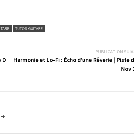
ITARE
TUTOS GUITARE
PUBLICATION SUI
e D
Harmonie et Lo-Fi : Écho d’une Rêverie | Piste 
Nov 
n →