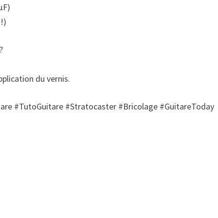
µF)
!)
?
!
plication du vernis.
are #TutoGuitare #Stratocaster #Bricolage #GuitareToday