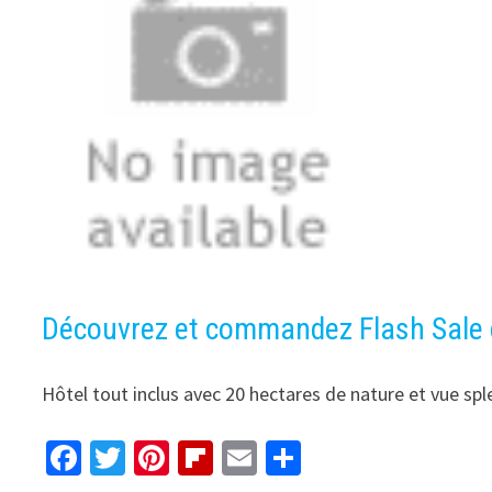
Découvrez et commandez Flash Sale d
Hôtel tout inclus avec 20 hectares de nature et vue sple
Fa
T
Pi
Fl
E
P