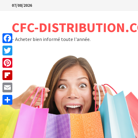
Passer
07/08/2026
au
contenu
CFC-DISTRIBUTION.
– Acheter bien informé toute l'année.
Facebook
Twitter
Pinterest
Flipboard
Email
Partager