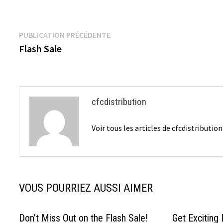
ce
wi
nt
ip
m
ar
b
tt
er
b
ai
ta
o
er
es
o
l
ge
Navigation
Publication
PUBLICATION PRÉCÉDENTE
o
t
ar
r
précédente :
Flash Sale
de
k
d
l’article
cfcdistribution
Voir tous les articles de cfcdistributio
VOUS POURRIEZ AUSSI AIMER
Don’t Miss Out on the Flash Sale!
Get Exciting 