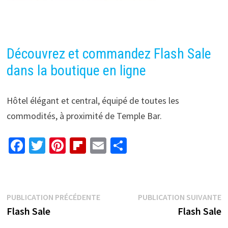
Découvrez et commandez Flash Sale
dans la boutique en ligne
Hôtel élégant et central, équipé de toutes les
commodités, à proximité de Temple Bar.
Fa
T
Pi
Fl
E
P
ce
wi
nt
ip
m
ar
b
tt
er
b
ai
ta
o
er
es
o
l
ge
Navigation
Publication
P
PUBLICATION PRÉCÉDENTE
PUBLICATION SUIVANTE
o
t
ar
r
précédente :
s
Flash Sale
Flash Sale
de
k
d