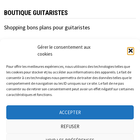
BOUTIQUE GUITARISTES
Shopping bons plans pour guitaristes
Gérer le consentement aux
cookies
Pour offrir les meilleures expériences, nous utilisons des technologies telles que
les cookies pour stocker et/ou accéder aux informations des appareils. Le fait de
consentir à ces technologies nous permettra de traiter des données telles que le
cfc-distribution.com est un site d'information
comportement de navigation ou les ID uniques sur ce site. Le fait de ne pas
consentir ou de retirer son consentement peut avoir un effet négatif sur certaines
indépendant des enseignes et marques présentées.
caractéristiques et fonctions.
Les informations et tarifs donnés sur ce site sont à titre
ACCEPTER
informatif et indicatif et non contractuels.
REFUSER