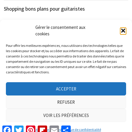
Shopping bons plans pour guitaristes
Gérer le consentement aux
cookies
Pour offrir les meilleures expériences, nous utilisons des technologies telles que
les cookies pour stocker et/ou accéder aux informations des appareils. Le fait de
consentir à ces technologies nous permettra de traiter des données telles que le
cfc-distribution.com est un site d'information
comportement de navigation ou les ID uniques sur ce site. Le fait de ne pas
consentir ou de retirer son consentement peut avoir un effet négatif sur certaines
indépendant des enseignes et marques présentées.
caractéristiques et fonctions.
Les informations et tarifs donnés sur ce site sont à titre
ACCEPTER
informatif et indicatif et non contractuels.
REFUSER
VOIR LES PRÉFÉRENCES
Copyright © 2026
CFC-DISTRIBUTION.COM
. Alimenté par
Facebook
Twitter
Pinterest
Flipboard
Email
Partager
WordPress
et
Bam
.
Politique de cookies
Politique de confidentialité