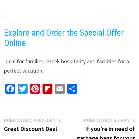
Explore and Order the Special Offer
Online
Ideal for families. Greek hospitality and facilities for a
perfect vacation.
Fa
T
Pi
Fl
E
P
ce
wi
nt
ip
m
ar
b
tt
er
b
ai
ta
o
er
es
o
l
ge
Navigation
Publication
P
PUBLICATION PRÉCÉDENTE
PUBLICATION SUIVANTE
o
t
ar
r
précédente :
s
Great Discount Deal
If you’re in need of
de
k
d
garbage bags for your