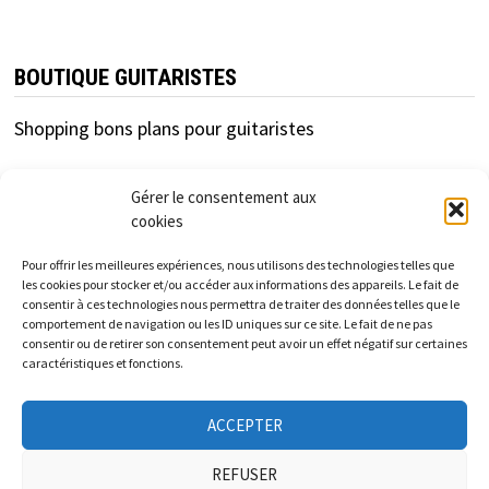
BOUTIQUE GUITARISTES
Shopping bons plans pour guitaristes
Gérer le consentement aux
cookies
Pour offrir les meilleures expériences, nous utilisons des technologies telles que
les cookies pour stocker et/ou accéder aux informations des appareils. Le fait de
consentir à ces technologies nous permettra de traiter des données telles que le
cfc-distribution.com est un site d'information
comportement de navigation ou les ID uniques sur ce site. Le fait de ne pas
consentir ou de retirer son consentement peut avoir un effet négatif sur certaines
indépendant des enseignes et marques présentées.
caractéristiques et fonctions.
Les informations et tarifs donnés sur ce site sont à titre
ACCEPTER
informatif et indicatif et non contractuels.
REFUSER