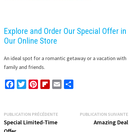
Explore and Order Our Special Offer in
Our Online Store
An ideal spot for a romantic getaway or a vacation with
family and friends.
Fa
T
Pi
Fl
E
P
ce
wi
nt
ip
m
ar
b
tt
er
b
ai
ta
o
er
es
o
l
ge
Navigation
Publication
P
PUBLICATION PRÉCÉDENTE
PUBLICATION SUIVANTE
o
t
ar
r
précédente :
s
Special Limited-Time
Amazing Deal
de
k
d
Offer