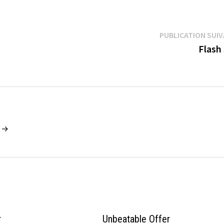
PUBLICATION SUI
Flash
n →
r
Unbeatable Offer