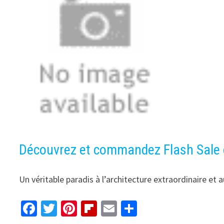
Découvrez et commandez Flash Sale d
Un véritable paradis à l’architecture extraordinaire et
Fa
T
Pi
Fl
E
P