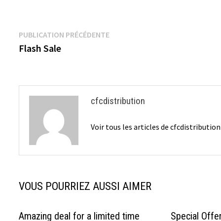
ce
wi
nt
ip
m
ar
b
tt
er
b
ai
ta
o
er
es
o
l
ge
Navigation
Publication
PUBLICATION PRÉCÉDENTE
o
t
ar
r
précédente :
Flash Sale
de
k
d
l’article
cfcdistribution
Voir tous les articles de cfcdistributio
VOUS POURRIEZ AUSSI AIMER
Amazing deal for a limited time
Special Offe