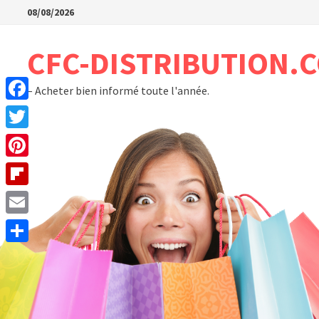
Passer
08/08/2026
au
contenu
CFC-DISTRIBUTION.
– Acheter bien informé toute l'année.
Facebook
Twitter
Pinterest
Flipboard
Email
Partager