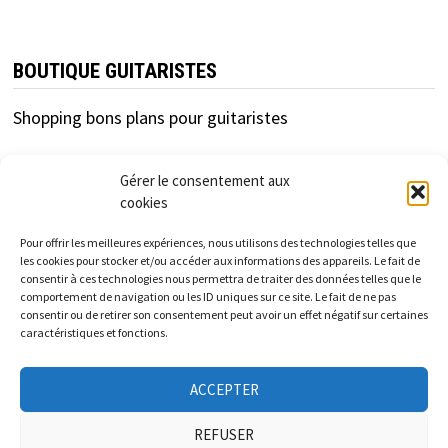
BOUTIQUE GUITARISTES
Shopping bons plans pour guitaristes
Gérer le consentement aux
cookies
Pour offrir les meilleures expériences, nous utilisons des technologies telles que
les cookies pour stocker et/ou accéder aux informations des appareils. Le fait de
consentir à ces technologies nous permettra de traiter des données telles que le
cfc-distribution.com est un site d'information
comportement de navigation ou les ID uniques sur ce site. Le fait de ne pas
consentir ou de retirer son consentement peut avoir un effet négatif sur certaines
indépendant des enseignes et marques présentées.
caractéristiques et fonctions.
Les informations et tarifs donnés sur ce site sont à titre
ACCEPTER
informatif et indicatif et non contractuels.
REFUSER