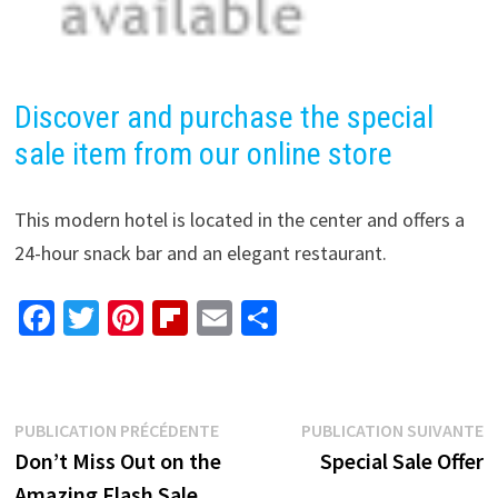
Discover and purchase the special
sale item from our online store
This modern hotel is located in the center and offers a
24-hour snack bar and an elegant restaurant.
Fa
T
Pi
Fl
E
P
ce
wi
nt
ip
m
ar
b
tt
er
b
ai
ta
o
er
es
o
l
ge
Navigation
Publication
P
PUBLICATION PRÉCÉDENTE
PUBLICATION SUIVANTE
o
t
ar
r
précédente :
s
Don’t Miss Out on the
Special Sale Offer
de
k
d
Amazing Flash Sale