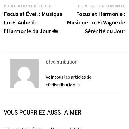
o
er
es
o
l
ge
Navigation
Publication
P
PUBLICATION PRÉCÉDENTE
PUBLICATION SUIVANTE
o
t
ar
r
précédente :
s
Focus et Éveil : Musique
Focus et Harmonie :
de
k
d
Lo-Fi Aube de
Musique Lo-Fi Vague de
l’article
l’Harmonie du Jour ☁️
Sérénité du Jour
cfcdistribution
Voir tous les articles de
cfcdistribution →
VOUS POURRIEZ AUSSI AIMER