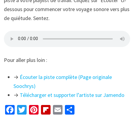
piste à votre playlist de travail. Cliquez sur ‘Écouter’ ci-
dessous pour commencer votre voyage sonore vers plus
de quiétude. Sentez.
Pour aller plus loin :
→
Écouter la piste complète (Page originale
Soochrys)
→
Télécharger et supporter l’artiste sur Jamendo
Fa
T
Pi
Fl
E
P
ce
wi
nt
ip
m
ar
b
tt
er
b
ai
ta