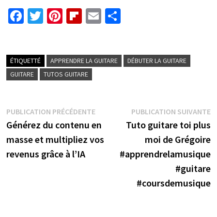
Fa
T
Pi
Fl
E
P
ce
wi
nt
ip
m
ar
b
tt
er
b
ai
ta
o
er
es
o
l
ge
ÉTIQUETTÉ
APPRENDRE LA GUITARE
DÉBUTER LA GUITARE
o
t
ar
r
GUITARE
TUTOS GUITARE
k
d
Navigation
Publication
P
PUBLICATION PRÉCÉDENTE
PUBLICATION SUIVANTE
précédente :
s
Générez du contenu en
Tuto guitare toi plus
de
masse et multipliez vos
moi de Grégoire
l’article
revenus grâce à l’IA
#apprendrelamusique
#guitare
#coursdemusique