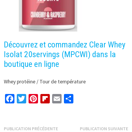
Découvrez et commandez Clear Whey
Isolat 20servings (MPCWI) dans la
boutique en ligne
Whey protéine / Tour de température
Fa
T
Pi
Fl
E
P
ce
wi
nt
ip
m
ar
b
tt
er
b
ai
ta
o
er
es
o
l
ge
Navigation
Publication
P
PUBLICATION PRÉCÉDENTE
PUBLICATION SUIVANTE