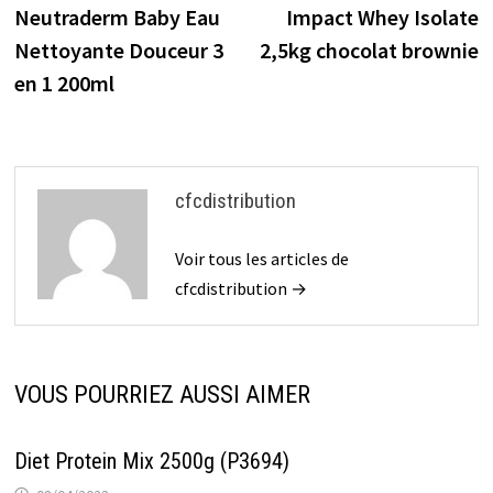
o
t
ar
r
précédente :
s
Neutraderm Baby Eau
Impact Whey Isolate
de
k
d
Nettoyante Douceur 3
2,5kg chocolat brownie
l’article
en 1 200ml
cfcdistribution
Voir tous les articles de
cfcdistribution →
VOUS POURRIEZ AUSSI AIMER
Diet Protein Mix 2500g (P3694)