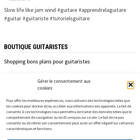
Slow life like jam wind #guitare #apprendrelaguitare
#guitar #guitariste #tutorielsguitare
BOUTIQUE GUITARISTES
Shopping bons plans pour guitaristes
Gérer le consentement aux
cookies
Pour offrir les meilleures expériences, nous utilisons des technologies telles que
les cookies pour stocker et/ou accéder aux informations des appareils. Le fait de
consentir à ces technologies nous permettra de traiter des données telles que le
cfc-distribution.com est un site d'information
comportement de navigation ou les ID uniques sur ce site. Le fait de ne pas
consentir ou de retirer son consentement peut avoir un effet négatif sur certaines
indépendant des enseignes et marques présentées.
caractéristiques et fonctions.