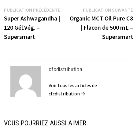
o
er
es
o
l
ge
Navigation
Publication
P
PUBLICATION PRÉCÉDENTE
PUBLICATION SUIVANTE
o
t
ar
r
précédente :
s
Super Ashwagandha |
Organic MCT Oil Pure C8
de
k
d
120 Gél.Vég. –
| Flacon de 500 mL –
l’article
Supersmart
Supersmart
cfcdistribution
Voir tous les articles de
cfcdistribution →
VOUS POURRIEZ AUSSI AIMER