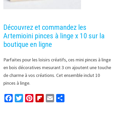
Découvrez et commandez les
Artemioini pinces à linge x 10 sur la
boutique en ligne
Parfaites pour les loisirs créatifs, ces mini pinces à linge
en bois décoratives mesurant 3 cm ajoutent une touche
de charme à vos créations. Cet ensemble inclut 10
pinces à linge.
Fa
T
Pi
Fl
E
P
ce
wi
nt
ip
m
ar
b
tt
er
b
ai
ta