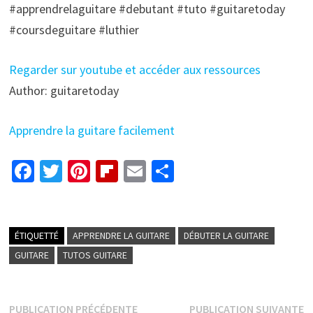
#apprendrelaguitare #debutant #tuto #guitaretoday
#coursdeguitare #luthier
Regarder sur youtube et accéder aux ressources
Author: guitaretoday
Apprendre la guitare facilement
Fa
T
Pi
Fl
E
P
ce
wi
nt
ip
m
ar
b
tt
er
b
ai
ta
o
er
es
o
l
ge
ÉTIQUETTÉ
APPRENDRE LA GUITARE
DÉBUTER LA GUITARE
o
t
ar
r
GUITARE
TUTOS GUITARE
k
d
Navigation
Publication
P
PUBLICATION PRÉCÉDENTE
PUBLICATION SUIVANTE