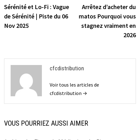
précédente :
s
Sérénité et Lo-Fi : Vague
Arrêtez d’acheter du
de
de Sérénité | Piste du 06
matos Pourquoi vous
l’article
Nov 2025
stagnez vraiment en
2026
cfcdistribution
Voir tous les articles de
cfcdistribution →
VOUS POURRIEZ AUSSI AIMER