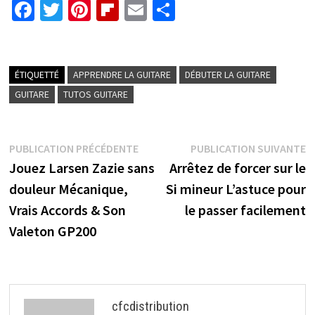
Fa
T
Pi
Fl
E
P
ce
wi
nt
ip
m
ar
b
tt
er
b
ai
ta
o
er
es
o
l
ge
ÉTIQUETTÉ
APPRENDRE LA GUITARE
DÉBUTER LA GUITARE
o
t
ar
r
GUITARE
TUTOS GUITARE
k
d
Navigation
Publication
P
PUBLICATION PRÉCÉDENTE
PUBLICATION SUIVANTE
précédente :
s
Jouez Larsen Zazie sans
Arrêtez de forcer sur le
de
douleur Mécanique,
Si mineur L’astuce pour
l’article
Vrais Accords & Son
le passer facilement
Valeton GP200
cfcdistribution