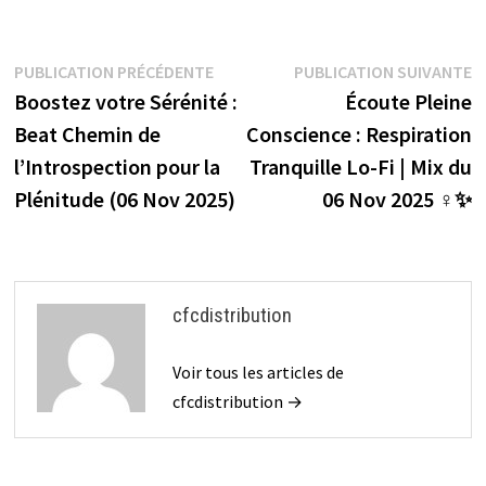
b
tt
er
b
ai
ta
o
er
es
o
l
ge
Navigation
Publication
P
PUBLICATION PRÉCÉDENTE
PUBLICATION SUIVANTE
o
t
ar
r
précédente :
s
Boostez votre Sérénité :
Écoute Pleine
de
k
d
Beat Chemin de
Conscience : Respiration
l’article
l’Introspection pour la
Tranquille Lo-Fi | Mix du
Plénitude (06 Nov 2025)
06 Nov 2025 ‍♀️✨
cfcdistribution
Voir tous les articles de
cfcdistribution →