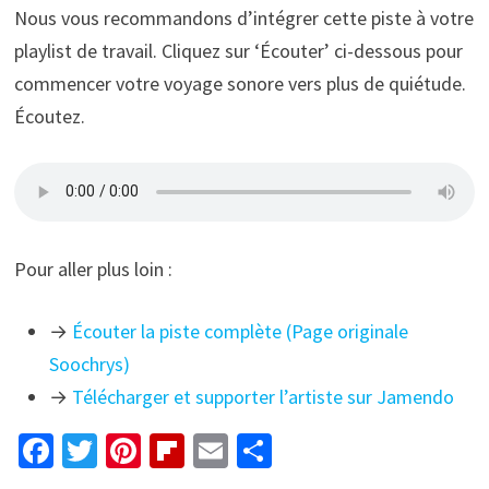
Nous vous recommandons d’intégrer cette piste à votre
playlist de travail. Cliquez sur ‘Écouter’ ci-dessous pour
commencer votre voyage sonore vers plus de quiétude.
Écoutez.
Pour aller plus loin :
→
Écouter la piste complète (Page originale
Soochrys)
→
Télécharger et supporter l’artiste sur Jamendo
Fa
T
Pi
Fl
E
P
ce
wi
nt
ip
m
ar