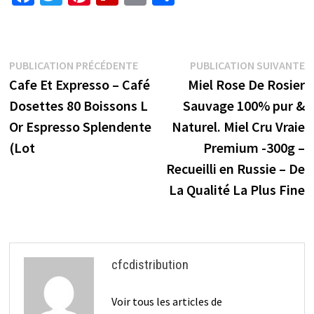
ce
wi
nt
ip
m
ar
b
tt
er
b
ai
ta
o
er
es
o
l
ge
Navigation
Publication
P
PUBLICATION PRÉCÉDENTE
PUBLICATION SUIVANTE
o
t
ar
r
précédente :
s
Cafe Et Expresso – Café
Miel Rose De Rosier
de
k
d
Dosettes 80 Boissons L
Sauvage 100% pur &
l’article
Or Espresso Splendente
Naturel. Miel Cru Vraie
(Lot
Premium -300g –
Recueilli en Russie – De
La Qualité La Plus Fine
cfcdistribution
Voir tous les articles de