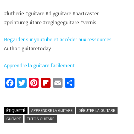
#lutherie #guitare #diyguitare #partcaster
#peintureguitare #reglageguitare #vernis
Regarder sur youtube et accéder aux ressources
Author: guitaretoday
Apprendre la guitare facilement
Fa
T
Pi
Fl
E
P
ce
wi
nt
ip
m
ar
b
tt
er
b
ai
ta
o
er
es
o
l
ge
ÉTIQUETTÉ
APPRENDRE LA GUITARE
DÉBUTER LA GUITARE
o
t
ar
r
GUITARE
TUTOS GUITARE
k
d