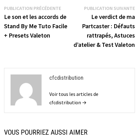
Navigation
Publication
P
PUBLICATION PRÉCÉDENTE
PUBLICATION SUIVANTE
précédente :
s
Le son et les accords de
Le verdict de ma
de
Stand By Me Tuto Facile
Partcaster : Défauts
l’article
+ Presets Valeton
rattrapés, Astuces
d’atelier & Test Valeton
cfcdistribution
Voir tous les articles de
cfcdistribution →
VOUS POURRIEZ AUSSI AIMER